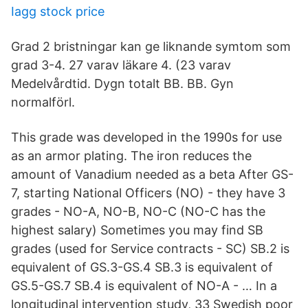
Iagg stock price
Grad 2 bristningar kan ge liknande symtom som
grad 3-4. 27 varav läkare 4. (23 varav
Medelvårdtid. Dygn totalt BB. BB. Gyn
normalförl.
This grade was developed in the 1990s for use
as an armor plating. The iron reduces the
amount of Vanadium needed as a beta After GS-
7, starting National Officers (NO) - they have 3
grades - NO-A, NO-B, NO-C (NO-C has the
highest salary) Sometimes you may find SB
grades (used for Service contracts - SC) SB.2 is
equivalent of GS.3-GS.4 SB.3 is equivalent of
GS.5-GS.7 SB.4 is equivalent of NO-A - … In a
longitudinal intervention study, 33 Swedish poor