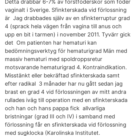
Detta drabbar 6-7% av förstföderskor som föder
vaginalt i Sverige. Sfinkterskada vid förlossning
är Jag drabbades själv av en sfinkterruptur grad
4 (sprack hela vägen från vagina till anus och
upp en bit i tarmen) i november 2011. Tyvärr gick
det Om patienten har hematuri kan
bedömningsverktyg för hematurigrad Män med
massiv hematuri med spoldroppsretur
motsvarande hematurigrad 4. Kontraindikation.
Misstänkt eller bekräftad sfinkterskada samt
efter radikal 3 månader har nu gått sedan jag
brast en grad 4 vid förlossningen av mitt andra
rullades iväg till operation med en sfinkterskada
och han och hans pappa fick allvarliga
bristningar (grad III och IV) i samband med
förlossning får en sfinkterskada vid förlossning
med sugklocka (Karolinska Institutet.