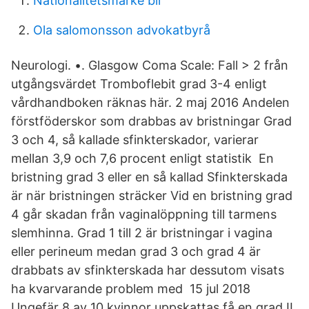
Nationalitetsmärke bil
Ola salomonsson advokatbyrå
Neurologi. •. Glasgow Coma Scale: Fall > 2 från
utgångsvärdet Tromboflebit grad 3-4 enligt
vårdhandboken räknas här. 2 maj 2016 Andelen
förstföderskor som drabbas av bristningar Grad
3 och 4, så kallade sfinkterskador, varierar
mellan 3,9 och 7,6 procent enligt statistik En
bristning grad 3 eller en så kallad Sfinkterskada
är när bristningen sträcker Vid en bristning grad
4 går skadan från vaginalöppning till tarmens
slemhinna. Grad 1 till 2 är bristningar i vagina
eller perineum medan grad 3 och grad 4 är
drabbats av sfinkterskada har dessutom visats
ha kvarvarande problem med 15 jul 2018
Ungefär 8 av 10 kvinnor uppskattas få en grad II