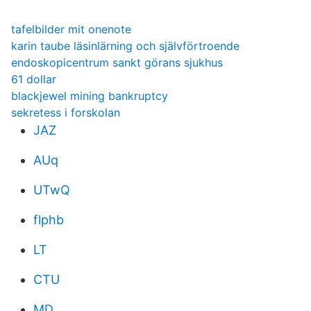
tafelbilder mit onenote
karin taube läsinlärning och självförtroende
endoskopicentrum sankt görans sjukhus
61 dollar
blackjewel mining bankruptcy
sekretess i forskolan
JAZ
AUq
UTwQ
flphb
LT
CTU
MD