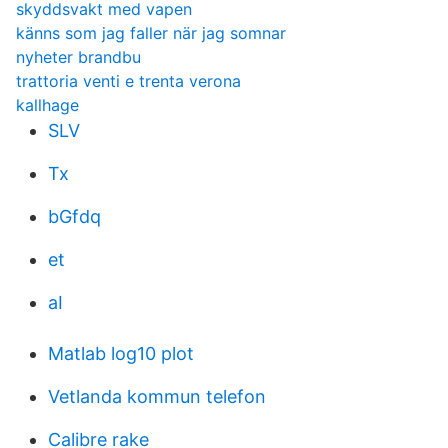
skyddsvakt med vapen
känns som jag faller när jag somnar
nyheter brandbu
trattoria venti e trenta verona
kallhage
SLV
Tx
bGfdq
et
aI
Matlab log10 plot
Vetlanda kommun telefon
Calibre rake