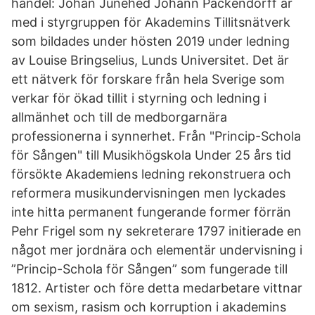
handel: Johan Junehed Johann Packendorff är
med i styrgruppen för Akademins Tillitsnätverk
som bildades under hösten 2019 under ledning
av Louise Bringselius, Lunds Universitet. Det är
ett nätverk för forskare från hela Sverige som
verkar för ökad tillit i styrning och ledning i
allmänhet och till de medborgarnära
professionerna i synnerhet. Från "Princip-Schola
för Sången" till Musikhögskola Under 25 års tid
försökte Akademiens ledning rekonstruera och
reformera musikundervisningen men lyckades
inte hitta permanent fungerande former förrän
Pehr Frigel som ny sekreterare 1797 initierade en
något mer jordnära och elementär undervisning i
”Princip-Schola för Sången” som fungerade till
1812. Artister och före detta medarbetare vittnar
om sexism, rasism och korruption i akademins