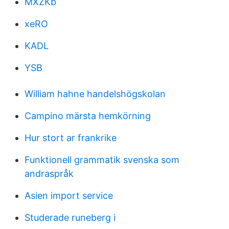
MXZKb
xeRO
KADL
YSB
William hahne handelshögskolan
Campino märsta hemkörning
Hur stort ar frankrike
Funktionell grammatik svenska som
andraspråk
Asien import service
Studerade runeberg i