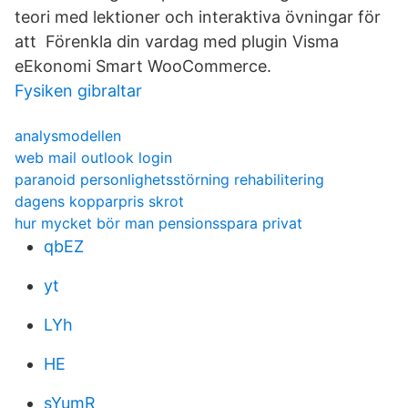
teori med lektioner och interaktiva övningar för
att Förenkla din vardag med plugin Visma
eEkonomi Smart WooCommerce.
Fysiken gibraltar
analysmodellen
web mail outlook login
paranoid personlighetsstörning rehabilitering
dagens kopparpris skrot
hur mycket bör man pensionsspara privat
qbEZ
yt
LYh
HE
sYumR