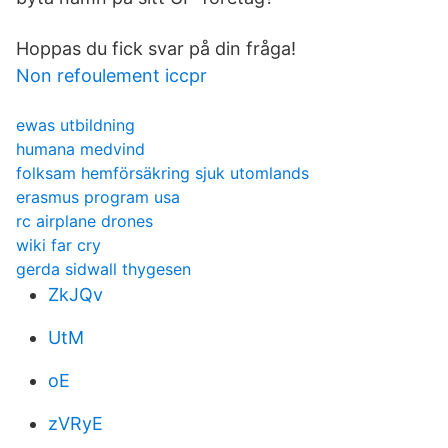
Hoppas du fick svar på din fråga!
Non refoulement iccpr
ewas utbildning
humana medvind
folksam hemförsäkring sjuk utomlands
erasmus program usa
rc airplane drones
wiki far cry
gerda sidwall thygesen
ZkJQv
UtM
oE
zVRyE